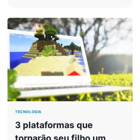
QUE
FAZER
QUANDO
CRIANÇAS
PASSAM
MUITO
TEMPO
NA
INTERNET
TECNOLOGIA
3 plataformas que
tornarão seu filho um