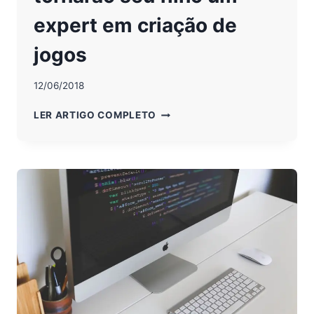
expert em criação de
jogos
12/06/2018
3
LER ARTIGO COMPLETO
PLATAFORMAS
QUE
TORNARÃO
SEU
FILHO
UM
EXPERT
EM
CRIAÇÃO
DE
JOGOS