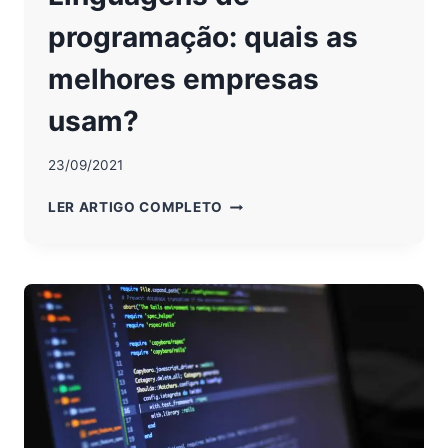
programação: quais as
melhores empresas
usam?
23/09/2021
LINGUAGENS
LER ARTIGO COMPLETO
DE
PROGRAMAÇÃO:
QUAIS
AS
MELHORES
EMPRESAS
USAM?