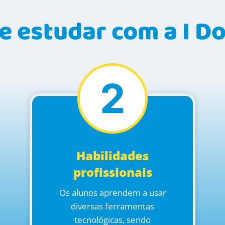
e estudar com a I D
2
Habilidades
profissionais
Os alunos aprendem a usar
diversas ferramentas
tecnológicas, sendo