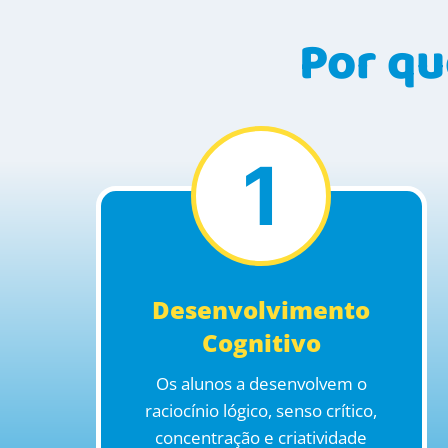
Por qu
1
Desenvolvimento
Cognitivo
Os alunos a desenvolvem o
raciocínio lógico, senso crítico,
concentração e criatividade