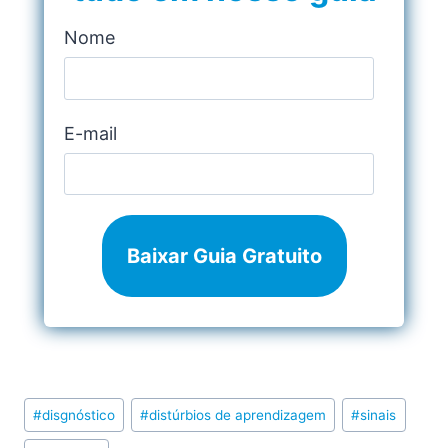
Nome
E-mail
Baixar Guia Gratuito
Post
#
disgnóstico
#
distúrbios de aprendizagem
#
sinais
Tags: