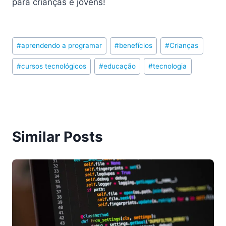
para crianças e jovens!
Post
#
aprendendo a programar
#
benefícios
#
Crianças
Tags:
#
cursos tecnológicos
#
educação
#
tecnologia
Similar Posts