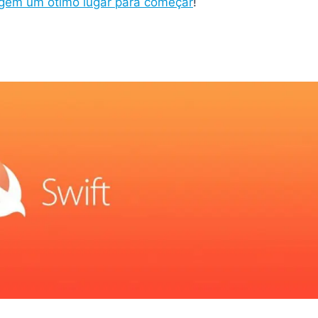
agem um ótimo lugar para começar
!