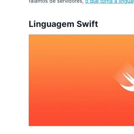
falamos de servidores,
o que torna a lingu
Linguagem
Swift