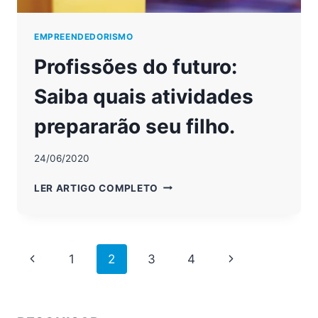
EMPREENDEDORISMO
Profissões do futuro:
Saiba quais atividades
prepararão seu filho.
24/06/2020
PROFISSÕES
LER ARTIGO COMPLETO
DO
FUTURO:
SAIBA
QUAIS
Page
Previous
Next
1
2
3
4
ATIVIDADES
PREPARARÃO
navigation
Page
Page
SEU
FILHO.