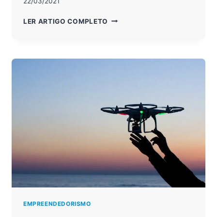
22/03/2021
GERAÇÃO
LER ARTIGO COMPLETO
Z
NO
MERCADO
DE
TRABALHO:
CONHEÇA
5
CARACTERÍSTICAS
EMPREENDEDORISMO