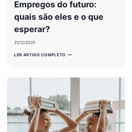
Empregos do futuro:
quais são eles e o que
esperar?
21/12/2020
EMPREGOS
LER ARTIGO COMPLETO
DO
FUTURO:
QUAIS
SÃO
ELES
E
O
QUE
ESPERAR?