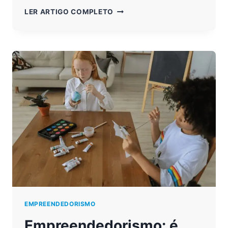
JOVENS
LER ARTIGO COMPLETO
E
A
TECNOLOGIA:
COMO
SE
TORNAR
UM
PROFISSIONAL
DA
ÁREA
EMPREENDEDORISMO
Empreendedorismo: é