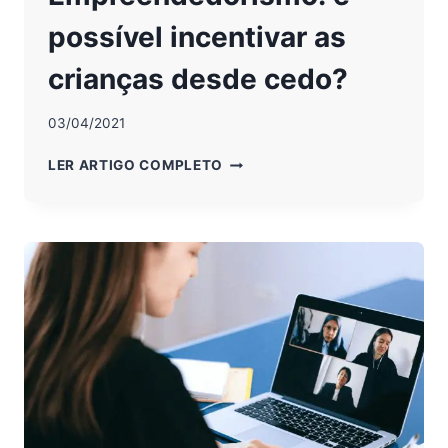
possível incentivar as
crianças desde cedo?
03/04/2021
EMPREENDEDORISMO:
LER ARTIGO COMPLETO
É
POSSÍVEL
INCENTIVAR
AS
CRIANÇAS
DESDE
CEDO?