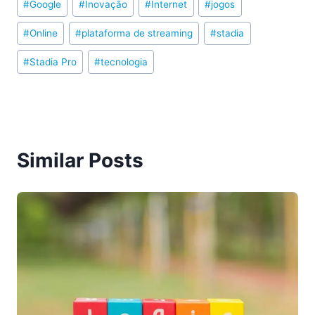
#
Google
#
Inovação
#
Internet
#
jogos
Tags:
#
Online
#
plataforma de streaming
#
stadia
#
Stadia Pro
#
tecnologia
Similar Posts