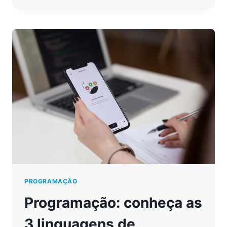
INGLÊS,
QUAL
É
MELHOR
PARA
SEUS
FILHOS?
PROGRAMAÇÃO
Programação: conheça as
3 linguagens de