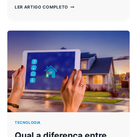
INTELIGÊNCIA
LER ARTIGO COMPLETO
ARTIFICIAL:
ENTENDA
O
QUE
É
E
ONDE
USAR
TECNOLOGIA
Qual a diferença entre