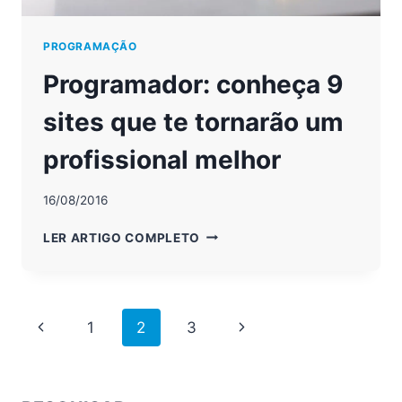
PROGRAMAÇÃO
Programador: conheça 9
sites que te tornarão um
profissional melhor
16/08/2016
PROGRAMADOR:
LER ARTIGO COMPLETO
CONHEÇA
9
SITES
QUE
Page
Previous
Next
1
2
3
TE
TORNARÃO
navigation
Page
Page
UM
PROFISSIONAL