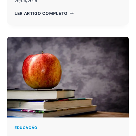
29/09/2016
PROGRAMAÇÃO:
LER ARTIGO COMPLETO
7
MOTIVOS
PARA
VOCÊ
SE
APAIXONAR
POR
ESSA
ÁREA
EDUCAÇÃO