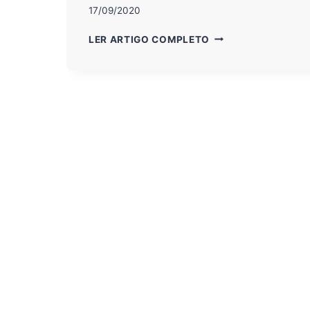
17/09/2020
FOMO:
LER ARTIGO COMPLETO
ENTENDA
O
QUE
É
A
EXPRESSÃO
“FEAR
OF
MISSING
OUT”