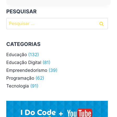
DA
TECNOLOGIA:
PESQUISAR
OS
Pesquisar
SONHOS
DE
por:
CONSUMO
DOS
CATEGORIAS
ANOS
80
Educação
(132)
Educação Digital
(81)
Empreendedorismo
(39)
Programação
(62)
Tecnologia
(91)