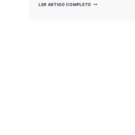
GMAIL:
LER ARTIGO COMPLETO
SAIBA
TUDO
SOBRE
A
NOVA
INTERFACE